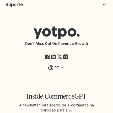
Insights
Suporte
Yotpo vs. Okendo
Calculadora de Margem
Yotpo vs. PowerReviews
App de Avaliações para Shopify
Contatar o Suporte
App de Fidelidade para Shopify
Central de Ajuda
Conecte-se com uma Agência
Declaração de Acessibilidade
Documentação da API
Changelog da API
Status da Yotpo
Don't Miss Out On Revenue Growth
FAQs
PT
Inside CommerceGPT
A newsletter para líderes de e-commerce na
transição para a IA.