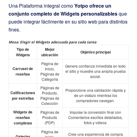
Una Plataforma integral como
Yotpo ofrece un
conjunto completo de Widgets personalizables
que
puede integrar fácilmente en su sitio web para distintos
fines.
Mesa: Elegir el Widgets adecuado para cada tarea
Tipo de
Mejor
Objetivo principal
Widgets
ubicación
Página de
Genere confianza inmediata en todo
Carrusel de
Inicio,
el sitio y muestre una amplia prueba
reseñas
Páginas de
social.
Categoría
Páginas de
Proporcione una validación rápida y
Calificaciones
Producto,
de un vistazo mientras los
por estrellas
Páginas de
compradores navegan.
Colección
Widgets de
Páginas de
Impulse la conversión final con
reseñas
Producto
Comentarios escritos detallados,
(PDP)
fotos y vídeos.
completas
Página de
Cree una experiencia de compra
Galerías
Inicio,