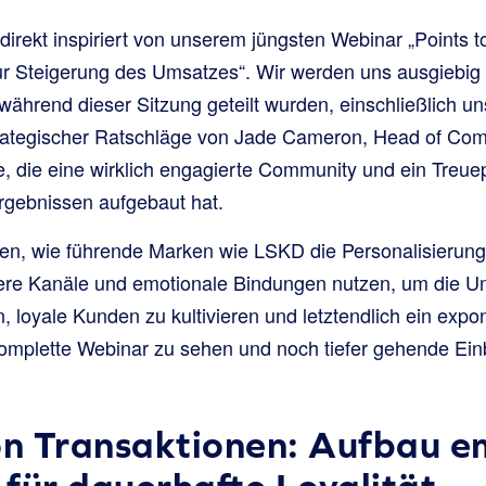
 direkt inspiriert von unserem jüngsten Webinar „Points to
zur Steigerung des Umsatzes“. Wir werden uns ausgiebig a
 während dieser Sitzung geteilt wurden, einschließlich u
trategischer Ratschläge von Jade Cameron, Head of Co
e, die eine wirklich engagierte Community und ein Treu
gebnissen aufgebaut hat.
en, wie führende Marken wie LSKD die Personalisierun
rere Kanäle und emotionale Bindungen nutzen, um die U
 loyale Kunden zu kultivieren und letztendlich ein exp
omplette Webinar zu sehen und noch tiefer gehende Einb
on Transaktionen: Aufbau e