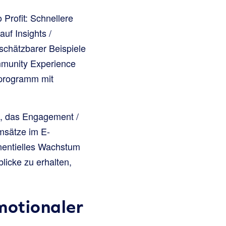
 Profit: Schnellere
uf Insights /
nschätzbarer Beispiele
mmunity Experience
eprogramm mit
g, das Engagement /
msätze im E-
onentielles Wachstum
licke zu erhalten,
motionaler