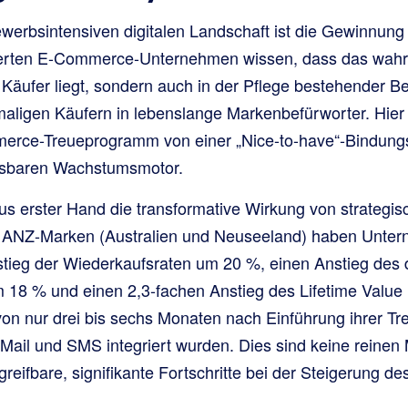
ewerbsintensiven digitalen Landschaft ist die Gewinnun
sierten E-Commerce-Unternehmen wissen, dass das wahre
Käufer liegt, sondern auch in der Pflege bestehender B
ligen Käufern in lebenslange Markenbefürworter. Hier 
rce-Treueprogramm von einer „Nice-to-have“-Bindungs
ssbaren Wachstumsmotor.
us erster Hand die transformative Wirkung von strategisc
n ANZ-Marken (Australien und Neuseeland) haben Unte
ieg der Wiederkaufsraten um 20 %, einen Anstieg des d
 18 % und einen 2,3-fachen Anstieg des Lifetime Value
b von nur drei bis sechs Monaten nach Einführung ihrer 
-Mail und SMS integriert wurden. Dies sind keine reinen 
reifbare, signifikante Fortschritte bei der Steigerung 