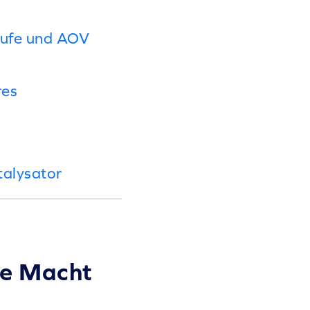
äufe und AOV
res
talysator
ie Macht