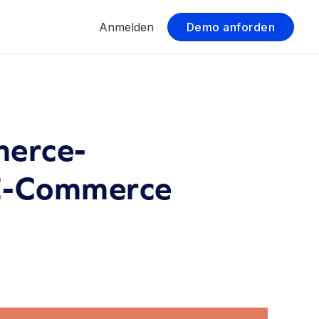
Anmelden
Demo anforden
merce-
E-Commerce