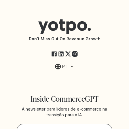
App de Avaliações para Shopify
Contatar o Suporte
App de Fidelidade para Shopify
Central de Ajuda
Conecte-se com uma Agência
Declaração de Acessibilidade
Documentação da API
Changelog da API
Status da Yotpo
Don't Miss Out On Revenue Growth
FAQs
PT
Inside CommerceGPT
A newsletter para líderes de e-commerce na
transição para a IA.