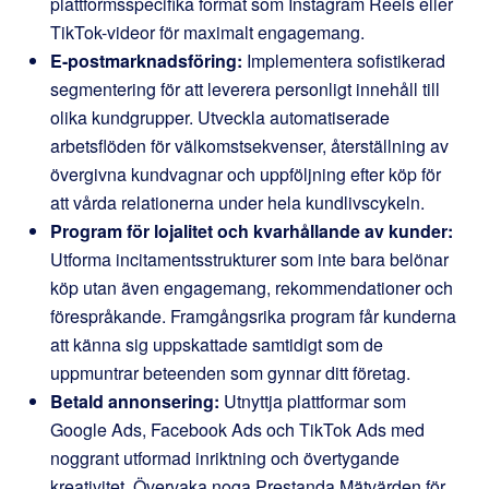
plattformsspecifika format som Instagram Reels eller
TikTok-videor för maximalt engagemang.
E-postmarknadsföring:
Implementera sofistikerad
segmentering för att leverera personligt innehåll till
olika kundgrupper. Utveckla automatiserade
arbetsflöden för välkomstsekvenser, återställning av
övergivna kundvagnar och uppföljning efter köp för
att vårda relationerna under hela kundlivscykeln.
Program för lojalitet och kvarhållande av kunder:
Utforma incitamentsstrukturer som inte bara belönar
köp utan även engagemang, rekommendationer och
förespråkande. Framgångsrika program får kunderna
att känna sig uppskattade samtidigt som de
uppmuntrar beteenden som gynnar ditt företag.
Betald annonsering:
Utnyttja plattformar som
Google Ads, Facebook Ads och TikTok Ads med
noggrant utformad inriktning och övertygande
kreativitet. Övervaka noga Prestanda Mätvärden för