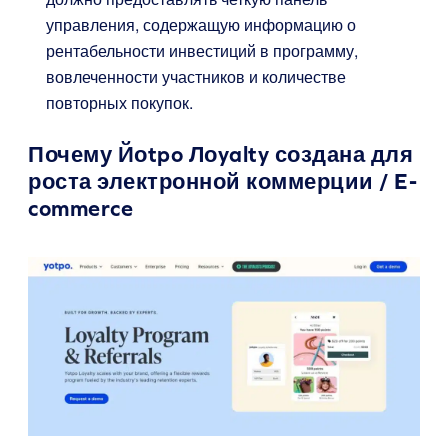
управления, содержащую информацию о
рентабельности инвестиций в программу,
вовлеченности участников и количестве
повторных покупок.
Почему
Йо
t
p
o
Ло
y
alty
создана для
роста электронной коммерции / E-
commerce