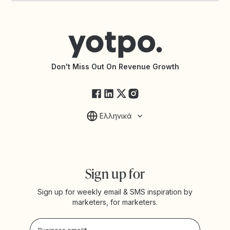
Contact Support
Yotpo vs BazaarVoice
Help Center
Yotpo vs Reviews.io
Connect with an Agency
Yotpo vs Rivo
Accessibility Statement
API Documentation
API Changelog
Yotpo Status
Don't Miss Out On Revenue Growth
FAQs
Ελληνικά
Sign up for
Sign up for weekly email & SMS inspiration by
marketers, for marketers.