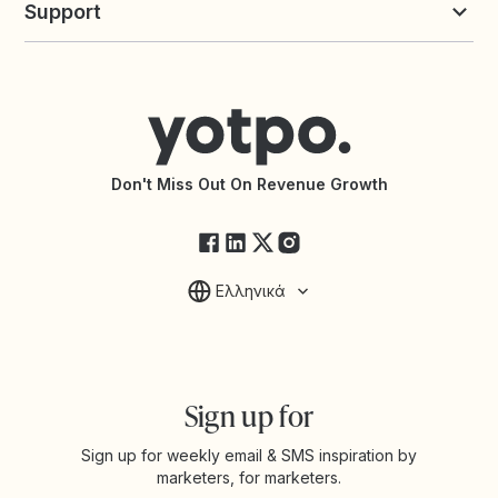
Support
Yotpo vs Okendo
All Solutions
Yotpo vs PowerReviews
Contact Support
Yotpo vs BazaarVoice
Help Center
Yotpo vs Reviews.io
Connect with an Agency
Yotpo vs Rivo
Accessibility Statement
API Documentation
API Changelog
Yotpo Status
Don't Miss Out On Revenue Growth
FAQs
Ελληνικά
Sign up for
Sign up for weekly email & SMS inspiration by
marketers, for marketers.