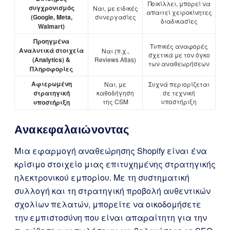
Ποικίλλει, μπορεί να
συγχρονισμός
Ναι, με ειδικές
απαιτεί χειροκίνητες
(Google, Meta,
συνεργασίες
διαδικασίες
Walmart)
Προηγμένα
Τυπικές αναφορές
Αναλυτικά στοιχεία
Ναι (π.χ.,
σχετικά με τον όγκο
(Analytics) &
Reviews Atlas)
των αναθεωρήσεων
Πληροφορίες
Αφιερωμένη
Ναι, με
Συχνά περιορίζεται
στρατηγική
καθοδήγηση
σε τεχνική
της CSM
υποστήριξη
υποστήριξη
Ανακεφαλαιώνοντας
Μια εφαρμογή αναθεώρησης Shopify είναι ένα
κρίσιμο στοιχείο μιας επιτυχημένης στρατηγικής
ηλεκτρονικού εμπορίου. Με τη συστηματική
συλλογή και τη στρατηγική προβολή αυθεντικών
σχολίων πελατών, μπορείτε να οικοδομήσετε
την εμπιστοσύνη που είναι απαραίτητη για την