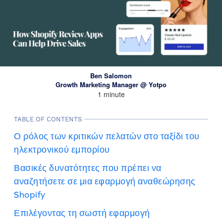
Ben Salomon
Growth Marketing Manager @ Yotpo
1 minute
TABLE OF CONTENTS
Ο ρόλος των κριτικών πελατών στο ταξίδι του
ηλεκτρονικού εμπορίου
Βασικές δυνατότητες που πρέπει να
αναζητήσετε σε μια εφαρμογή αναθεώρησης
Shopify
Επιλέγοντας τη σωστή εφαρμογή