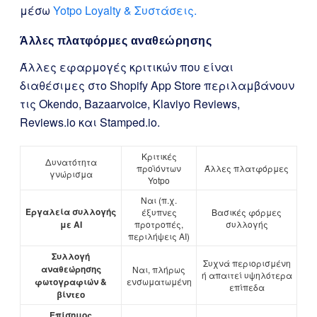
μέσω
Yotpo Loyalty & Συστάσεις.
Άλλες πλατφόρμες αναθεώρησης
Άλλες εφαρμογές κριτικών που είναι
διαθέσιμες στο Shopify App Store περιλαμβάνουν
τις Okendo, Bazaarvoice, Klaviyo Reviews,
Reviews.io και Stamped.io.
Κριτικές
Δυνατότητα
προϊόντων
Άλλες πλατφόρμες
γνώρισμα
Yotpo
Ναι (π.χ.
Εργαλεία συλλογής
έξυπνες
Βασικές φόρμες
με AI
προτροπές,
συλλογής
περιλήψεις AI)
Συλλογή
Συχνά περιορισμένη
αναθεώρησης
Ναι, πλήρως
ή απαιτεί υψηλότερα
φωτογραφιών &
ενσωματωμένη
επίπεδα
βίντεο
Επίσημος