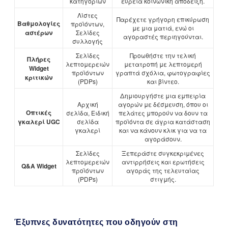
κατηγοριών
ευρεία κοινωνική απόδειξη.
Λίστες
Παρέχετε γρήγορη επικύρωση
Βαθμολογίες
προϊόντων,
με μια ματιά, ενώ οι
αστέρων
Σελίδες
αγοραστές περιηγούνται.
συλλογής
Σελίδες
Προωθήστε την τελική
Πλήρες
λεπτομερειών
μετατροπή με λεπτομερή
Widget
προϊόντων
γραπτά σχόλια, φωτογραφίες
κριτικών
(PDPs)
και βίντεο.
Δημιουργήστε μια εμπειρία
Αρχική
αγορών με δέσμευση, όπου οι
Οπτικές
σελίδα, Ειδική
πελάτες μπορούν να δουν τα
γκαλερί UGC
σελίδα
προϊόντα σε άγρια κατάσταση
γκαλερί
και να κάνουν κλικ για να τα
αγοράσουν.
Σελίδες
Ξεπεράστε συγκεκριμένες
λεπτομερειών
αντιρρήσεις και ερωτήσεις
Q&A Widget
προϊόντων
αγοράς της τελευταίας
(PDPs)
στιγμής.
Έξυπνες δυνατότητες που οδηγούν στη