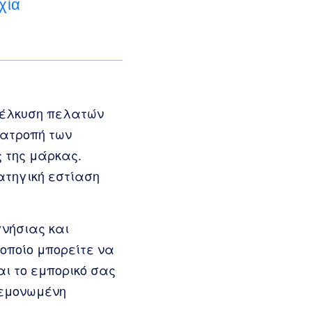
χία
οσέλκυση πελατών
τατροπή των
 της μάρκας.
ατηγική εστίαση
γνήσιας και
οποίο μπορείτε να
ι το εμπορικό σας
μεμονωμένη