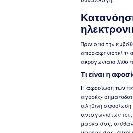
Κατανόηση
ηλεκτρονι
Πριν από την εμβάθ
αποσαφηνιστεί τι 
ακρογωνιαίο λίθο τ
Τι είναι η αφο
Η αφοσίωση των π
αγορές- σηματοδοτε
αληθινή αφοσίωση 
ανταγωνιστών του, 
μάρκα σας, αισθάνε
μάρκας σας. Αυτοί 