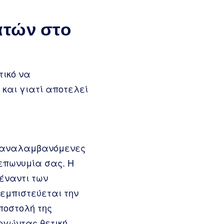
ατών στο
τικό να
και γιατί αποτελεί
επαναλαμβανόμενες
 επωνυμία σας. Η
έναντι των
 εμπιστεύεται την
ποστολή της
υργώντας θετική