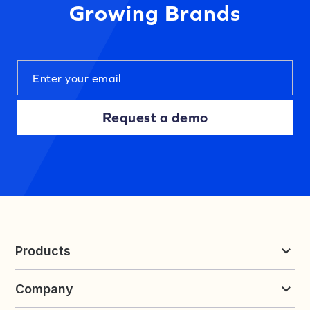
Growing Brands
Request a demo
Products
Reviews & UGC
Company
Loyalty & Referrals
Discover
Early Access