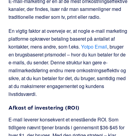
E-mail-marketing er en af de mest omkostningseffektive
kanaler, der findes, især når man sammenligner med
traditionelle medier som tv, print eller radio.
En vigtig faktor at overveje er, at nogle e-mail marketing
platforme opkræver betaling baseret på antallet af
kontakter, mens andre, som f.eks.
Yotpo Email
, bruger
en brugsbaseret prismodel – hvor du kun betaler for de
e-mails, du sender. Denne struktur kan gøre e-
mailmarkedsføring endnu mere omkostningseffektiv og
sikre, at du kun betaler for det, du bruger, samtidig med
at du maksimerer engagementet og kundens
livstidsværdi.
Afkast af investering (ROI)
E-mail leverer konsekvent et enestående ROI. Som
tidligere nævnt tjener brands i gennemsnit $36-$45 for
hver $1, der bruges. Med den rigtige strategi – klar