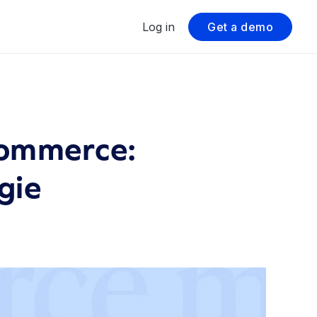
Log in
Get a demo
commerce:
gie