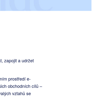
t, zapojit a udržet
ním prostředí e-
šich obchodních cílů –
valých vztahů se