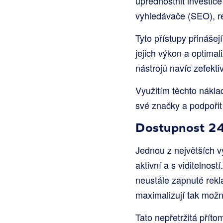
upřednostnit investice
vyhledávače (SEO), r
Tyto přístupy přináše
jejich výkon a optimal
nástrojů navíc zefekti
Využitím těchto nákla
své značky a podpořit 
Dostupnost 2
Jednou z největších v
aktivní a s viditelno
neustále zapnuté rekla
maximalizují tak možno
Tato nepřetržitá příto