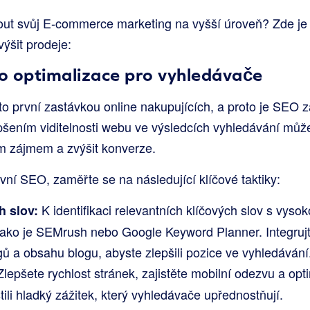
out svůj E-commerce marketing na vyšší úroveň? Zde je 3
ýšit prodeje:
do optimalizace pro vyhledávače
o první zastávkou online nakupujících, a proto je SEO zá
šením viditelnosti webu ve výsledcích vyhledávání může
m zájmem a zvýšit konverze.
ivní SEO, zaměřte se na následující klíčové taktiky:
K identifikaci relevantních klíčových slov s vyso
h slov:
, jako je SEMrush nebo Google Keyword Planner. Integrujt
ů a obsahu blogu, abyste zlepšili pozice ve vyhledávání
lepšete rychlost stránek, zajistěte mobilní odezvu a opti
tili hladký zážitek, který vyhledávače upřednostňují.