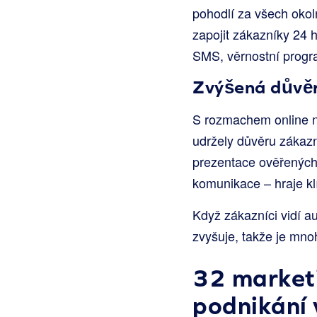
pohodlí za všech okol
zapojit zákazníky 24 
SMS, věrnostní progr
Zvýšená důvě
S rozmachem online na
udržely důvěru zákazn
prezentace ověřených 
komunikace – hraje klí
Když zákazníci vidí a
zvyšuje, takže je mn
32 marketi
podnikání 