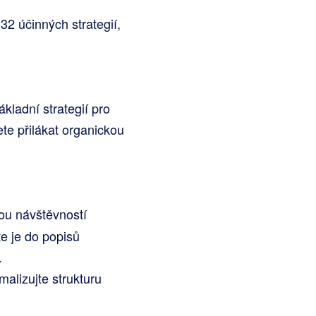
2 účinných strategií,
kladní strategií pro
te přilákat organickou
kou návštěvností
e je do popisů
.
malizujte strukturu