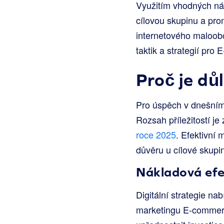
Využitím vhodných nás
cílovou skupinu a pro
internetového maloob
taktik a strategií pro
Proč je dů
Pro úspěch v dnešním
Rozsah příležitostí j
roce 2025
. Efektivní 
důvěru u cílové skupi
Nákladová efe
Digitální strategie n
marketingu E-commerc