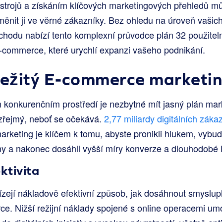
trojů a získáním klíčových marketingových přehledů můž
měnit ji ve věrné zákazníky. Bez ohledu na úroveň vašich
chodu nabízí tento komplexní průvodce plán 32 použite
 E-commerce, které urychlí expanzi vašeho podnikání.
ležitý E-commerce marketi
 konkurenčním prostředí je nezbytné mít jasný plán ma
e zřejmý, neboť se očekává.
2,77 miliardy digitálních zák
marketing je klíčem k tomu, abyste pronikli hlukem, vybud
ny a nakonec dosáhli vyšší míry konverze a dlouhodobé l
ktivita
abízejí nákladově efektivní způsob, jak dosáhnout smyslu
e. Nižší režijní náklady spojené s online operacemi um