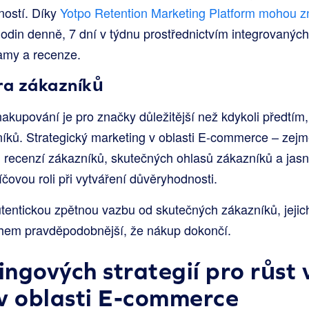
ností. Díky
Yotpo Retention Marketing Platform mohou 
hodin denně, 7 dní v týdnu prostřednictvím integrovaných
amy a recenze.
ra zákazníků
kupování je pro značky důležitější než kdykoli předtím,
íků. Strategický marketing v oblasti E-commerce – zejmé
recenzí zákazníků, skutečných ohlasů zákazníků a jasn
čovou roli při vytváření důvěryhodnosti.
utentickou zpětnou vazbu od skutečných zákazníků, jeji
ohem pravděpodobnější, že nákup dokončí.
ngových strategií pro růst
v oblasti E-commerce