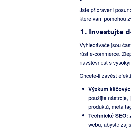
Jste připraveni posun
které vám pomohou zv
1. Investujte 
Vyhledávače jsou čast
růst e-commerce. Zlep
návštěvnost s vysoký
Chcete-li zavést efekt
Výzkum klíčovýc
použijte nástroje
produktů, meta tag
Z
Technické SEO:
webu, abyste zajis