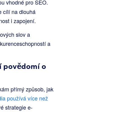
jsou vhodné pro SEO.
 cílí na dlouhá
ost i zapojení.
ových slov a
konkurenceschopností a
ní povědomí o
čkám přímý způsob, jak
ia používá více než
é strategie e-