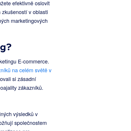
ete efektivně oslovit
 zkušeností v oblasti
lných marketingových
ng?
rketingu E-commerce.
azníků na celém světě v
ovali si zásadní
oajality zákazníků.
plných výsledků v
ožňují společnostem