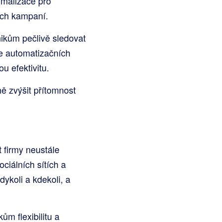
timalizace pro
ých kampaní.
nikům pečlivě sledovat
ce automatizačních
u efektivitu.
ě zvýšit přítomnost
 firmy neustále
ciálních sítích a
ykoli a kdekoli, a
ům flexibilitu a