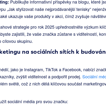
Publikujte informativní příspěvky na blogu, které 
ing:
pu „Jak stylizovat naše nejprodávanější tenisky“ nejenže
 také ukazuje vaše produkty v akci, čímž zvyšuje návštěvn
ahové strategie pro rok 2025 upřednostněte výzkum klíč
abyste zajistili, že vaše značka zůstane s viditelností, 
o cílovou skupinu.
ketingu na sociálních sítích k budová
médií, jako je Instagram, TikTok a Facebook, nabízí zna
azníky, zvýšit viditelnost a podpořit prodej.
Sociální méd
lém světě, což z nich dělá klíčovou součást marketingov
užít sociální média pro svou značku: