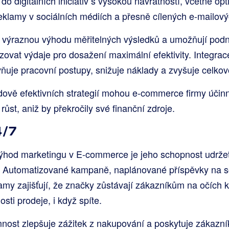
 do digitálních iniciativ s vysokou návratností, včetně op
eklamy v sociálních médiích a přesně cílených e-mailov
jí výraznou výhodu měřitelných výsledků a umožňují pod
izovat výdaje pro dosažení maximální efektivity. Integra
vňuje pracovní postupy, snižuje náklady a zvyšuje celkovo
dově efektivních strategií mohou e-commerce firmy účinn
růst, aniž by překročily své finanční zdroje.
4/7
ýhod marketingu v E-commerce je jeho schopnost udržet
stí. Automatizované kampaně, naplánované příspěvky na so
my zajišťují, že značky zůstávají zákazníkům na očích kd
sti prodeje, i když spíte.
mnost zlepšuje zážitek z nakupování a poskytuje zákazník